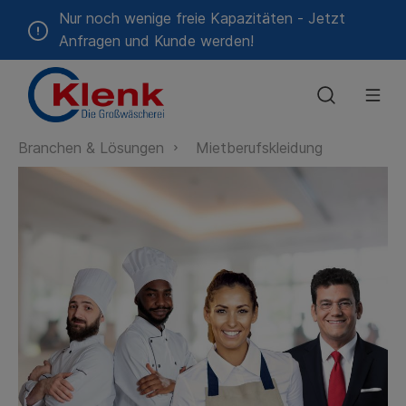
Nur noch wenige freie Kapazitäten - Jetzt
Anfragen und Kunde werden!
Branchen & Lösungen
Mietberufskleidung
Geschichte
Alten-
🔒
Das
Hotels
Feiertagstouren
Qualitätspolitik
Gastronomie
Blog &
Umweltpolit
Krankenhäu
Zeitwert-
und
Kundenportal
sind wir
&
&
Pressemitteilungen
&
Rechner
Pflegeheime
Unterkünfte
Catering
Kliniken
Energiepolitik
Erreger-
Mietberufskleidung
Verzeichnis
Schmutzfangmatten-
Service