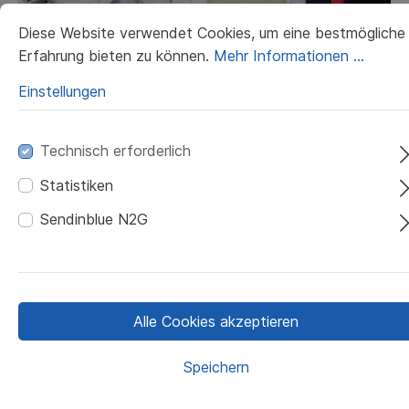
Diese Website verwendet Cookies, um eine bestmögliche
Erfahrung bieten zu können.
Mehr Informationen ...
Einstellungen
Mietberufsbekleidung
Immer saubere und tragfähige Berufskleidung,
Technisch erforderlich
mit dem Berufskleidungsservice der
Statistiken
Großwäscherei Klenk
Sendinblue N2G
Klenk Mietservice – Nutzen Sie
die vielen Kundenvorteile
Alle Cookies akzeptieren
Mit unserem Klenk-Berufsbekleidungsservice
Speichern
bieten wir Ihnen für Ihre Berufsbekleidung ein
Komplettsystem an. Unser Dienstleistungsmodell