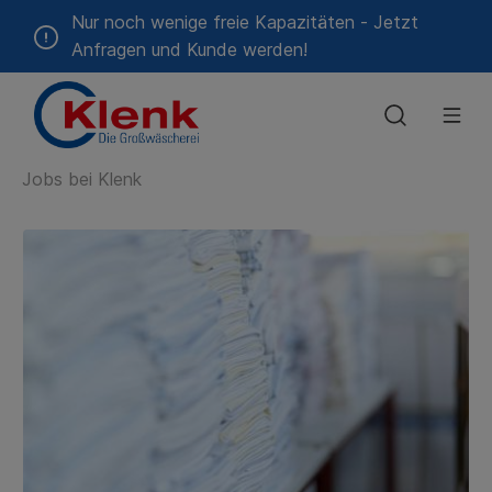
Nur noch wenige freie Kapazitäten - Jetzt
Anfragen und Kunde werden!
Jobs bei Klenk
Geschichte
Alten-
🔒
Das
Hotels
Feiertagstouren
Qualitätspolitik
Gastronomie
Blog &
Umweltpolit
Krankenhäu
Zeitwert-
und
Kundenportal
sind wir
&
&
Pressemitteilungen
&
Rechner
Pflegeheime
Unterkünfte
Catering
Kliniken
Energiepolitik
Erreger-
Mietberufskleidung
Verzeichnis
Schmutzfangmatten-
Service