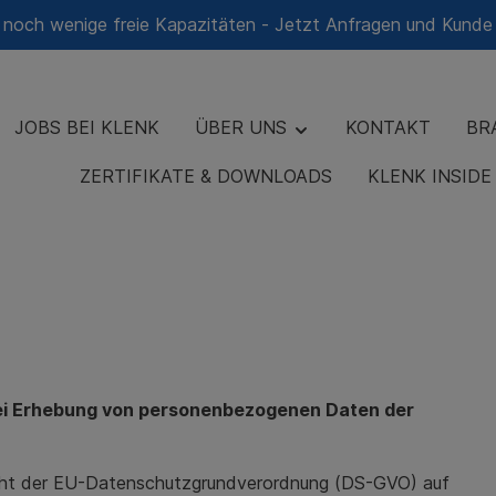
 noch wenige freie Kapazitäten - Jetzt Anfragen und Kunde
JOBS BEI KLENK
ÜBER UNS
KONTAKT
BR
ZERTIFIKATE & DOWNLOADS
KLENK INSID
wir
 Unterkünfte
stouren
Qualitätspolitik
Gastronomie & Catering
Blog & Pressemitteilunge
angmatten-Service
ei Erhebung von personenbezogenen Daten der
licht der EU-Datenschutzgrundverordnung (DS-GVO) auf