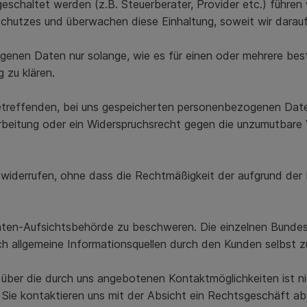
geschaltet werden (z.B. Steuerberater, Provider etc.) führe
schutzes und überwachen diese Einhaltung, soweit wir darau
genen Daten nur solange, wie es für einen oder mehrere bes
g zu klären.
etreffenden, bei uns gespeicherten personenbezogenen Date
rbeitung oder ein Widerspruchsrecht gegen die unzumutbare 
u widerrufen, ohne dass die Rechtmäßigkeit der aufgrund der 
Daten-Aufsichtsbehörde zu beschweren. Die einzelnen Bund
h allgemeine Informationsquellen durch den Kunden selbst zu
ber die durch uns angebotenen Kontaktmöglichkeiten ist nic
n, Sie kontaktieren uns mit der Absicht ein Rechtsgeschäft a