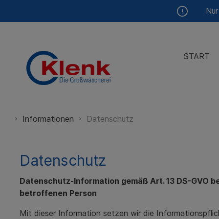
Nur
START
Geschichte
Alten- und Pflegeheime
🔒 Kundenportal
Das sind 
Hotels &
Feiertag
Informationen
Datenschutz
Energiepolitik
Mietberufskleidung
Erreger-Verzeichnis
Schmutzf
Datenschutz
Datenschutz-Information gemäß Art. 13 DS-GVO b
betroffenen Person
Mit dieser Information setzen wir die Informationspf