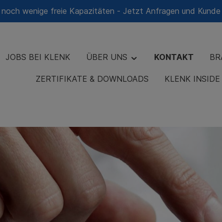
 noch wenige freie Kapazitäten - Jetzt Anfragen und Kunde
JOBS BEI KLENK
ÜBER UNS
KONTAKT
BR
ZERTIFIKATE & DOWNLOADS
KLENK INSID
wir
 Unterkünfte
stouren
Qualitätspolitik
Gastronomie & Catering
Blog & Pressemitteilunge
angmatten-Service