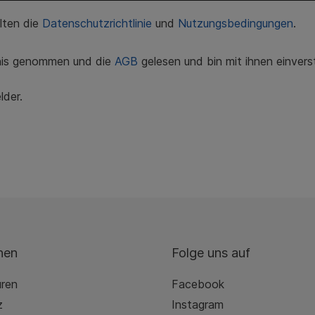
lten die
Datenschutzrichtlinie
und
Nutzungsbedingungen
.
nis genommen und die
AGB
gelesen und bin mit ihnen einver
lder.
nen
Folge uns auf
uren
Facebook
z
Instagram