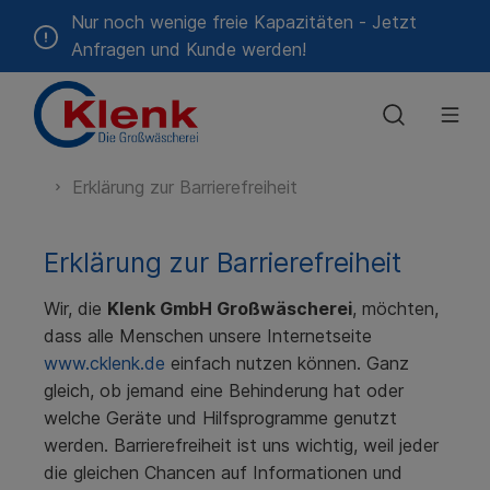
Nur noch wenige freie Kapazitäten - Jetzt
Anfragen und Kunde werden!
Erklärung zur Barrierefreiheit
Geschichte
Alten-
🔒
Das
Hotels
Feiertagstouren
Qualitätspolitik
Gastronomie
Blog &
Umweltpolit
Krankenhäu
Zeitwert-
und
Kundenportal
sind wir
&
&
Pressemitteilungen
&
Rechner
Pflegeheime
Unterkünfte
Catering
Kliniken
Erklärung zur Barrierefreiheit
Energiepolitik
Erreger-
Mietberufskleidung
Verzeichnis
Wir, die
Klenk GmbH Großwäscherei
Schmutzfangmatten-
, möchten,
dass alle Menschen unsere Internetseite
Service
www.cklenk.de
einfach nutzen können. Ganz
gleich, ob jemand eine Behinderung hat oder
welche Geräte und Hilfsprogramme genutzt
werden. Barrierefreiheit ist uns wichtig, weil jeder
die gleichen Chancen auf Informationen und