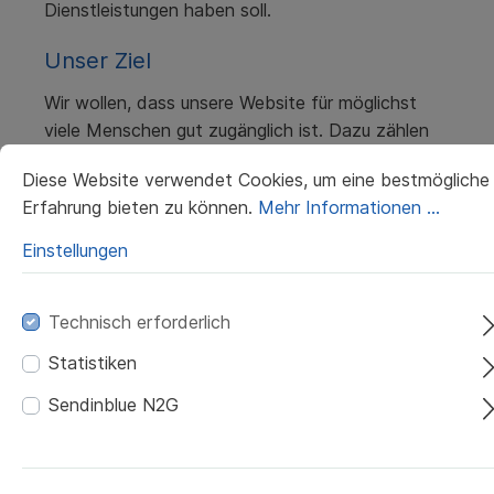
Dienstleistungen haben soll.
Unser Ziel
Wir wollen, dass unsere Website für möglichst
viele Menschen gut zugänglich ist. Dazu zählen
unter anderem:
Diese Website verwendet Cookies, um eine bestmögliche
klare und verständliche Texte,
Erfahrung bieten zu können.
Mehr Informationen ...
eine einfache und übersichtliche Navigation,
Einstellungen
lesbare Schriftgrößen und ausreichende
Kontraste,
Bedienbarkeit mit Tastatur und
Technisch erforderlich
unterstützenden Technologien,
Statistiken
Beschreibungen zu Bildern (Alternativtexte),
damit Screenreader Inhalte erfassen
Sendinblue N2G
können.
Wir arbeiten laufend daran, die Website weiter zu