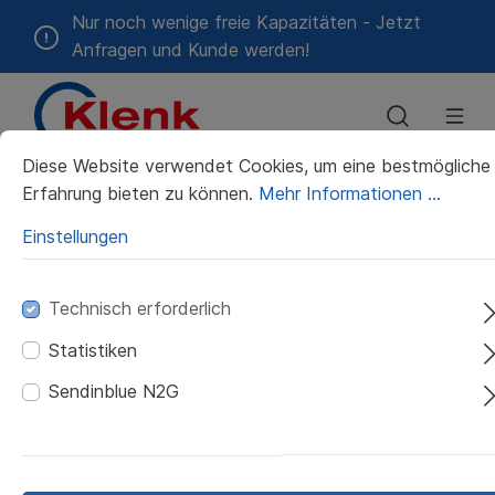
Nur noch wenige freie Kapazitäten - Jetzt
Anfragen und Kunde werden!
Diese Website verwendet Cookies, um eine bestmögliche
Erfahrung bieten zu können.
Mehr Informationen ...
Geschichte
Alten-
🔒
Das
Hotels
Feiertagstouren
Qualitätspolitik
Gastronomie
Blog &
Umweltpolit
Krankenhäu
Zeitwert-
12.01.23
und
Kundenportal
sind wir
&
&
Pressemitteilungen
&
Rechner
Einstellungen
Pflegeheime
Unterkünfte
Catering
Kliniken
Energiepolitik
Erreger-
Technisch erforderlich
Mietberufskleidung
Verzeichnis
Schmutzfangmatten-
Service
Statistiken
Sendinblue N2G