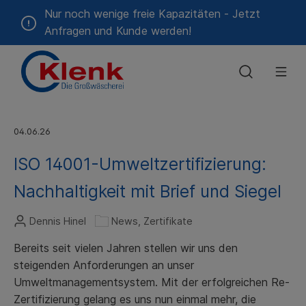
Nur noch wenige freie Kapazitäten - Jetzt
Anfragen und Kunde werden!
Geschichte
Alten-
🔒
Das
Hotels
Feiertagstouren
Qualitätspolitik
Gastronomie
Blog &
Umweltpolit
Krankenhäu
Zeitwert-
04.06.26
und
Kundenportal
sind wir
&
&
Pressemitteilungen
&
Rechner
Pflegeheime
Unterkünfte
Catering
Kliniken
ISO 14001-Umweltzertifizierung:
Energiepolitik
Erreger-
Nachhaltigkeit mit Brief und Siegel
Mietberufskleidung
Verzeichnis
Schmutzfangmatten-
Service
Dennis Hinel
News, Zertifikate
Bereits seit vielen Jahren stellen wir uns den
steigenden Anforderungen an unser
Umweltmanagementsystem. Mit der erfolgreichen Re-
Zertifizierung gelang es uns nun einmal mehr, die